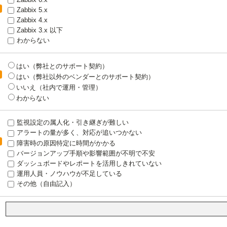
Zabbix 5.x
Zabbix 4.x
Zabbix 3.x 以下
わからない
はい（弊社とのサポート契約）
はい（弊社以外のベンダーとのサポート契約）
いいえ（社内で運用・管理）
わからない
監視設定の属人化・引き継ぎが難しい
アラートの量が多く、対応が追いつかない
障害時の原因特定に時間がかかる
バージョンアップ手順や影響範囲が不明で不安
ダッシュボードやレポートを活用しきれていない
運用人員・ノウハウが不足している
その他（自由記入）