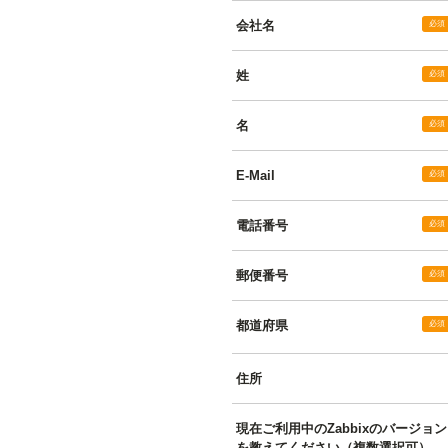
会社名
姓
名
E-Mail
電話番号
郵便番号
都道府県
住所
現在ご利用中のZabbixのバージョン
を教えてください（複数選択可）