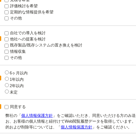
評価検討を希望
定期的な情報提供を希望
その他
自社での導入を検討
他社への提案を検討
既存製品/既存システムの置き換えを検討
情報収集
その他
6ヶ月以内
1年以内
2年以内
未定
同意する
弊社の「
個人情報保護方針
」をご確認いただき、同意いただける方のみ送
お、お客様の個人情報と紐付けてWeb閲覧履歴データを取得しています
的および削除等については、「
個人情報保護方針
」をご確認ください。