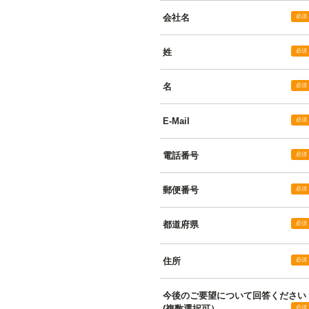
会社名
姓
名
E-Mail
電話番号
郵便番号
都道府県
住所
今後のご要望について回答ください
(複数選択可）